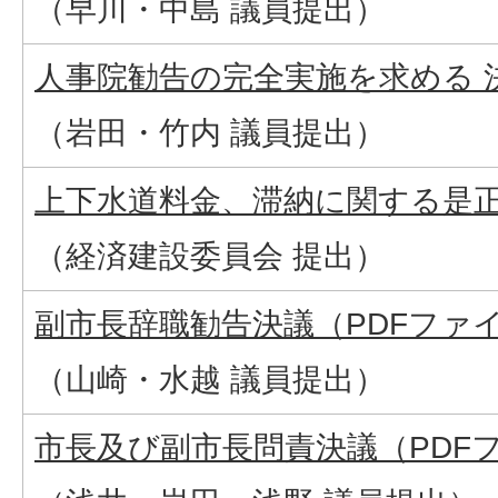
（早川・中島 議員提出）
人事院勧告の完全実施を求める 決議
（岩田・竹内 議員提出）
上下水道料金、滞納に関する是正措
（経済建設委員会 提出）
副市長辞職勧告決議（PDFファイル:
（山崎・水越 議員提出）
市長及び副市長問責決議（PDFファ