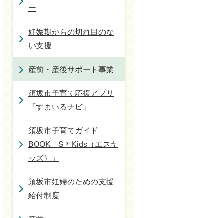
ー
妊娠期からの切れ目のな
い支援
産前・産後サポート事業
須坂市子育て応援アプリ
『すまいるナビ』
須坂市子育てガイド
BOOK「S＊Kids（エスキ
ッズ）」
須坂市妊婦のための支援
給付制度