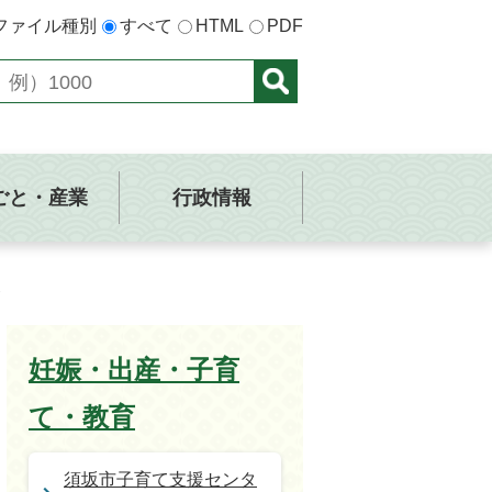
ファイル種別
すべて
HTML
PDF
ごと・産業
行政情報
妊娠・出産・子育
て・教育
須坂市子育て支援センタ