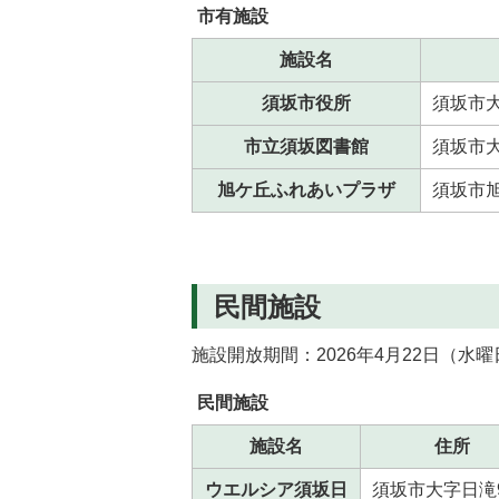
市有施設
施設名
須坂市役所
須坂市大
市立須坂図書館
須坂市大
旭ケ丘ふれあいプラザ
須坂市旭
民間施設
施設開放期間：2026年4月22日（水曜
民間施設
施設名
住所
ウエルシア須坂日
須坂市大字日滝9