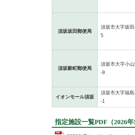
須坂市大字坂田4
須坂坂田郵便局
5
須坂市大字小山5
須坂穀町郵便局
-9
須坂市大字福島3
イオンモール須坂
-1
指定施設一覧PDF（2026年