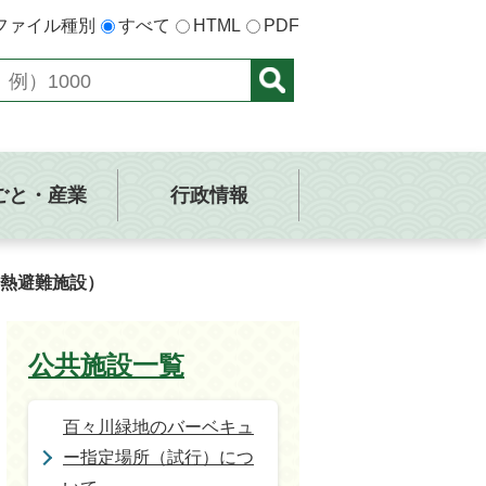
ファイル種別
すべて
HTML
PDF
ごと・産業
行政情報
熱避難施設）
公共施設一覧
百々川緑地のバーベキュ
ー指定場所（試行）につ