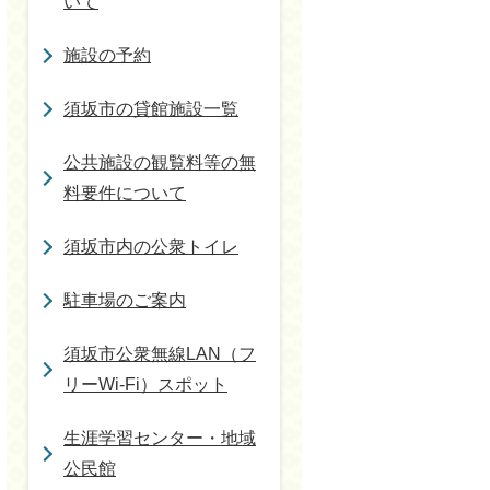
いて
施設の予約
須坂市の貸館施設一覧
公共施設の観覧料等の無
料要件について
須坂市内の公衆トイレ
駐車場のご案内
須坂市公衆無線LAN（フ
リーWi-Fi）スポット
生涯学習センター・地域
公民館