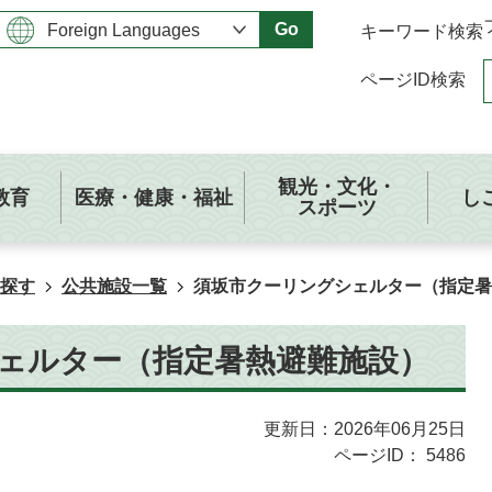
Go
キーワード検索
ページID検索
観光・文化・
教育
医療・健康・福祉
し
スポーツ
探す
公共施設一覧
須坂市クーリングシェルター（指定暑
ェルター（指定暑熱避難施設）
更新日：2026年06月25日
ページID：
5486