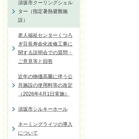
須坂市クーリングシェル
ター（指定暑熱避難施
設）
老人福祉センターくつろ
ぎ荘長寿命化改修工事に
関する説明会での質問・
ご意見等と回答
近年の物価高騰に伴う公
共施設の使用料等の改定
（2026年4月1日実施）
須坂市シルキーホール
ネーミングライツの導入
について