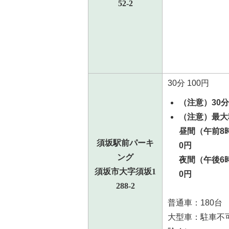
52-2
30分 100円
（注意）30
（注意）最大
昼間（午前8
須坂駅前パーキ
0円
ング
夜間（午後6
須坂市大字須坂1
0円
288-2
普通車：180台
大型車：駐車不