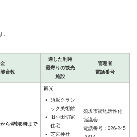
す。
適した利用
料金
管理者
最寄りの観光
可能台数
電話番号
施設
観光
須坂クラシ
ック美術館
須坂市街地活性化
旧小田切家
協議会
時から翌朝8時まで
住宅
電話番号：026-245
芝宮神社
-3314