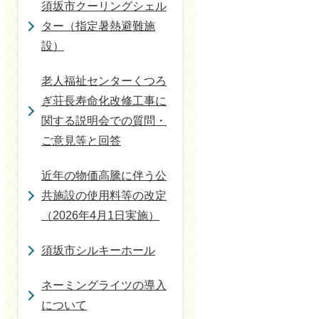
須坂市クーリングシェル
ター（指定暑熱避難施
設）
老人福祉センターくつろ
ぎ荘長寿命化改修工事に
関する説明会での質問・
ご意見等と回答
近年の物価高騰に伴う公
共施設の使用料等の改定
（2026年4月1日実施）
須坂市シルキーホール
ネーミングライツの導入
について