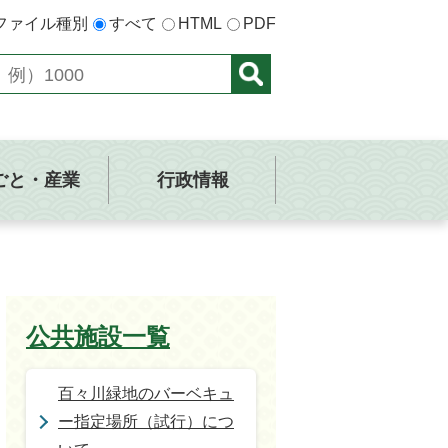
ファイル種別
すべて
HTML
PDF
ごと・産業
行政情報
公共施設一覧
百々川緑地のバーベキュ
ー指定場所（試行）につ