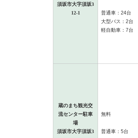
須坂市大字須坂3
12-1
普通車：24台
大型バス：2台
軽自動車：7台
蔵のまち観光交
流センター駐車
無料
場
須坂市大字須坂3
普通車：5台