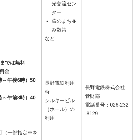
光交流セン
ター
蔵のまち並
み散策
など
分までは無料
料金
時～午後6時）50
長野電鉄利用
長野電鉄株式会社
時
管財部
時～午前8時）40
シルキービル
電話番号：026-232
（ホール）の
-8129
利用
可（一部指定車を