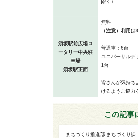
除く）
無料
（注意）利用は3
須坂駅前広場ロ
普通車：6台
ータリー中央駐
ユニバーサルデ
車場
1台
須坂駅正面
皆さんが気持ち
けるようご協力
この記事
まちづくり推進部 まちづくり課