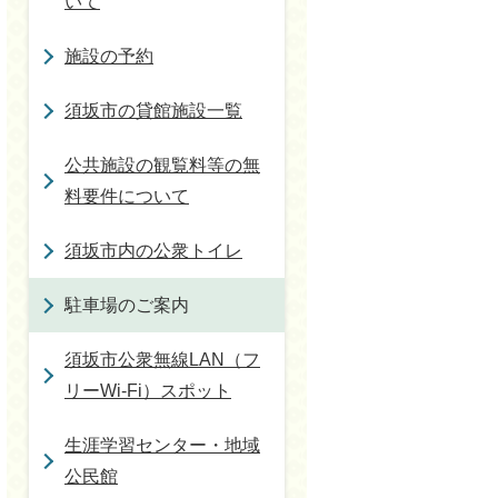
いて
施設の予約
須坂市の貸館施設一覧
公共施設の観覧料等の無
料要件について
須坂市内の公衆トイレ
駐車場のご案内
須坂市公衆無線LAN（フ
リーWi-Fi）スポット
生涯学習センター・地域
公民館