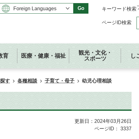
Go
キーワード検索
ページID検索
観光・文化・
教育
医療・健康・福祉
し
スポーツ
探す
各種相談
子育て・母子
幼児心理相談
更新日：2024年03月26日
ページID：
3337