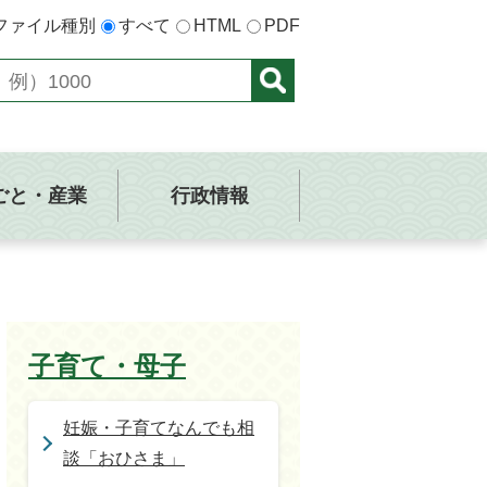
ファイル種別
すべて
HTML
PDF
ごと・産業
行政情報
子育て・母子
妊娠・子育てなんでも相
談「おひさま」