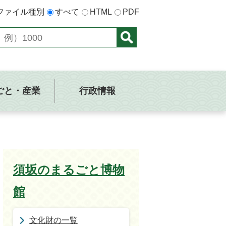
ファイル種別
すべて
HTML
PDF
ごと・産業
行政情報
須坂のまるごと博物
館
文化財の一覧