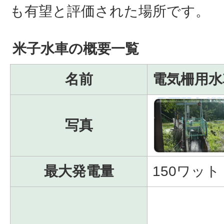
も有望と評価された場所です。
米子水車の概要一覧
名前
電気柵用水
写真
最大発電量
150ワット