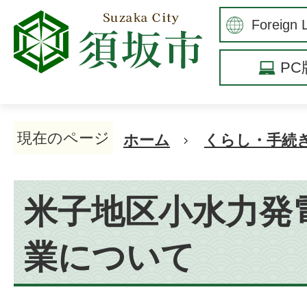
P
現在のページ
ホーム
くらし・手続
米子地区小水力発
業について