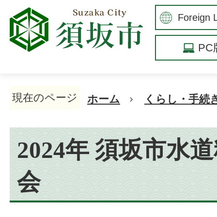
P
現在のページ
ホーム
くらし・手続
2024年 須坂市水
会