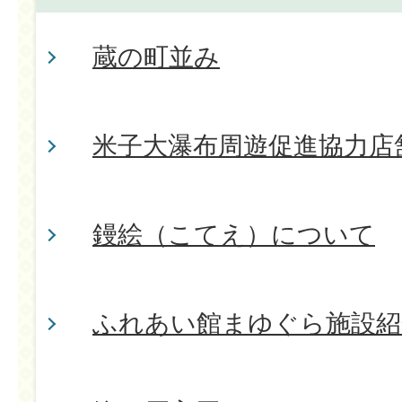
蔵の町並み
米子大瀑布周遊促進協力店
鏝絵（こてえ）について
ふれあい館まゆぐら施設紹