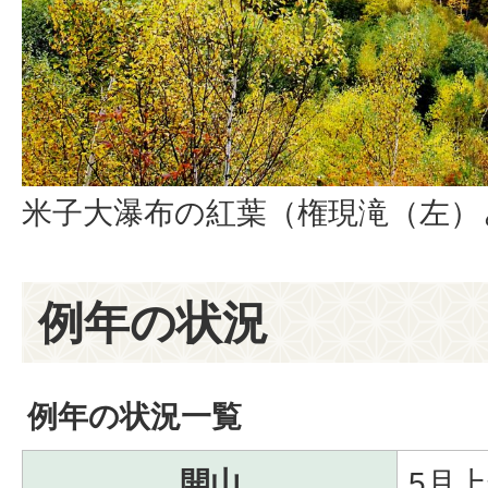
米子大瀑布の紅葉（権現滝（左）
例年の状況
例年の状況一覧
開山
5月