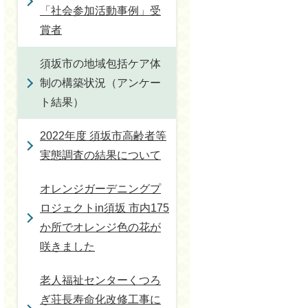
「社会参加活動事例」受
賞者
須坂市の地域包括ケア体
制の構築状況（アンケー
ト結果）
2022年度 須坂市高齢者等
実態調査の結果について
オレンジガーデニングプ
ロジェクトin須坂 市内175
か所でオレンジ色の花が
咲きました
老人福祉センターくつろ
ぎ荘長寿命化改修工事に