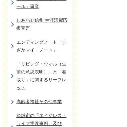
ール」事業
しあわせ信州 生涯活躍応
援宣言
エンディングノート「す
ざかマイ・ノート」
「リビング・ウィル（生
前の意思表明）」と「看
取り」に関するリーフレ
ット
高齢者福祉その他事業
須坂市の「エイジレス・
ライフ実践事例」及び