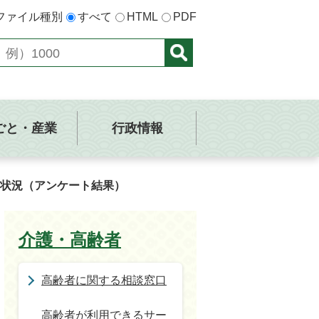
ファイル種別
すべて
HTML
PDF
ごと・産業
行政情報
築状況（アンケート結果）
介護・高齢者
高齢者に関する相談窓口
高齢者が利用できるサー