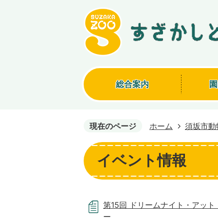
総合案内
園
現在のページ
ホーム
須坂市動
イベント情報
第15回 ドリームナイト・アット
ー