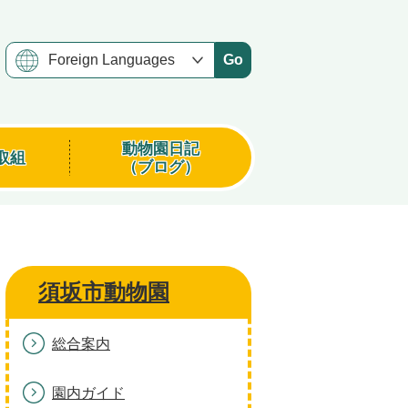
Go
動物園日記
取組
（ブログ）
須坂市動物園
総合案内
園内ガイド