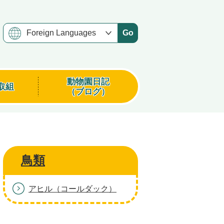
Go
動物園日記
取組
（ブログ）
鳥類
アヒル（コールダック）