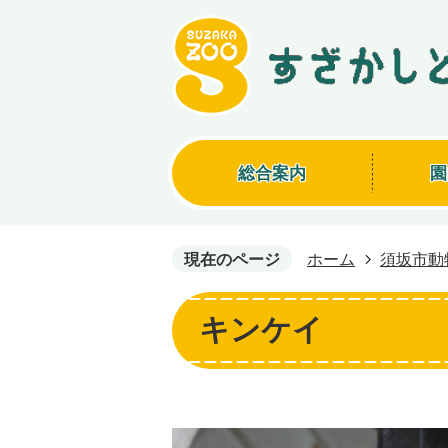
総合案内
園
現在のページ
ホーム
須坂市動
キンケイ