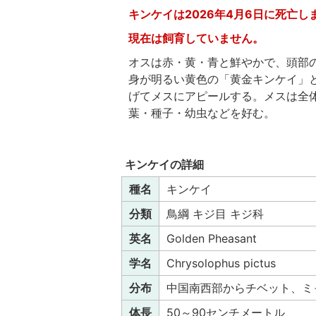
キンケイは2026年4月6日に死亡し
現在は飼育していません。
オスは赤・黄・青と鮮やかで、頭部
身が明るい黄色の「黄金キンケイ」
げてメスにアピールする。メスは全
葉・種子・幼虫などを好む。
キンケイの詳細
種名
キンケイ
分類
鳥綱 キジ目 キジ科
英名
Golden Pheasant
学名
Chrysolophus pictus
分布
中国南西部からチベット、ミ
体長
50～90センチメートル