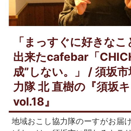
「まっすぐに好きなこ
出来たcafebar「CHIC
成”しない。」 / 須坂
力隊 北 直樹の『須坂
vol.18』
地域おこし協力隊のーすがお届